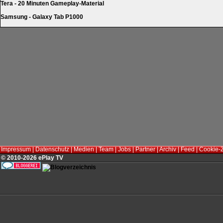
Tera - 20 Minuten Gameplay-Material
Samsung - Galaxy Tab P1000
Impressum
|
Datenschutz
|
Medien
|
Team
|
Jobs
|
Partner
|
Archiv
|
Feed
|
Cookie-
© 2010-2026 ePlay TV