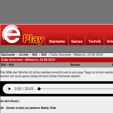
Startseite
Archiv
N/A
N/A
Daily Overview - Mittwoch, 25.08.2010
Daily Overview - Mittwoch, 25.08.2010
N/A - N/A
Benny
Die Mitte der Woche ist schon wieder erreicht und in ein paar Tage ist schon wi
wollen wir auch ganz ruhig mit dem Daily Overview starten.
Zu den News:
2k - Denkt schon an weitere Mafia-Teile