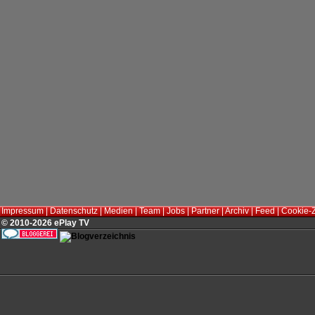
Impressum
|
Datenschutz
|
Medien
|
Team
|
Jobs
|
Partner
|
Archiv
|
Feed
|
Cookie-
© 2010-2026 ePlay TV