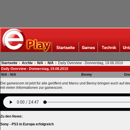
Startseite
Archiv
N/A
N/A
Daily Overview - Donnerstag, 19.08.2010
Daily Overview - Donnerstag, 19.08.2010
N/A - N/A
Benny
Don
Die gamescom ist jetzt für alle geöffent und Marco und Benny bringen euch auf d
mit vielen Informationen zur gamescom.
Zu den News:
Sony - PS3 in Europa erfolgreich