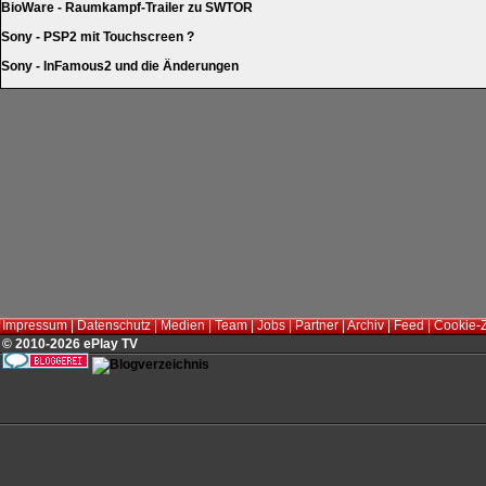
BioWare - Raumkampf-Trailer zu SWTOR
Sony - PSP2 mit Touchscreen ?
Sony - InFamous2 und die Änderungen
Impressum
|
Datenschutz
|
Medien
|
Team
|
Jobs
|
Partner
|
Archiv
|
Feed
|
Cookie-
© 2010-2026 ePlay TV