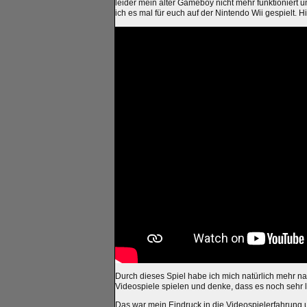
leider mein alter Gameboy nicht mehr funktioniert u
ich es mal für euch auf der Nintendo Wii gespielt. Hi
Durch dieses Spiel habe ich mich natürlich mehr na
Videospiele spielen und denke, dass es noch sehr 
Das war mein Eindruck in die Videospielerfahrung 