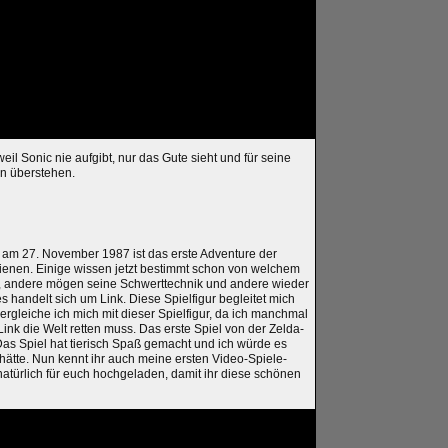
eil Sonic nie aufgibt, nur das Gute sieht und für seine
en überstehen.
 am 27. November 1987 ist das erste Adventure der
enen. Einige wissen jetzt bestimmt schon von welchem
n, andere mögen seine Schwerttechnik und andere wieder
es handelt sich um Link. Diese Spielfigur begleitet mich
gleiche ich mich mit dieser Spielfigur, da ich manchmal
nk die Welt retten muss. Das erste Spiel von der Zelda-
Das Spiel hat tierisch Spaß gemacht und ich würde es
hätte. Nun kennt ihr auch meine ersten Video-Spiele-
atürlich für euch hochgeladen, damit ihr diese schönen