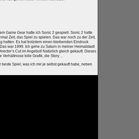
dem Game Gear hatte ich Sonic 2 gespielt. Sonic 2 hatte
nmal Zeit, das Spiel zu spielen. Das war noch zu der Zeit,
g hatten. Es hat trotzdem einen bleibenden Eindruck
 Das war 1999. Ich gehe zu Saturn in meiner Heimatstadt
ector’s Cut im Angebot! Natürlich gleich gekauft. Dieses
e Verhältnisse tolle Grafik, die Story…
 beste Spiel, was ich mir je selbst gekauft habe, neben