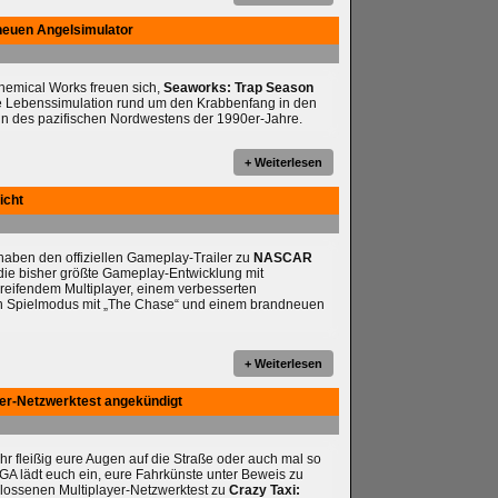
neuen Angelsimulator
chemical Works freuen sich,
Seaworks: Trap Season
e Lebenssimulation rund um den Krabbenfang in den
n des pazifischen Nordwestens der 1990er-Jahre.
+ Weiterlesen
icht
ben den offiziellen Gameplay-Trailer zu
NASCAR
t die bisher größte Gameplay-Entwicklung mit
reifendem Multiplayer, einem verbesserten
en Spielmodus mit „The Chase“ und einem brandneuen
+ Weiterlesen
yer-Netzwerktest angekündigt
ihr fleißig eure Augen auf die Straße oder auch mal so
A lädt euch ein, eure Fahrkünste unter Beweis zu
hlossenen Multiplayer-Netzwerktest zu
Crazy Taxi: