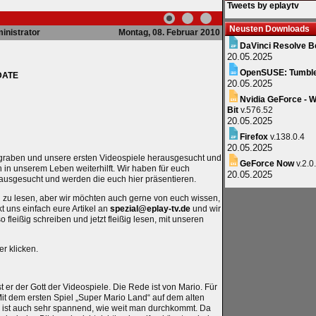
Tweets by eplaytv
Neusten Downloads
inistrator
Montag, 08. Februar 2010
DaVinci Resolve B
20.05.2025
OpenSUSE: Tumbl
PDATE
20.05.2025
Nvidia GeForce - W
Bit
v.576.52
20.05.2025
Firefox
v.138.0.4
20.05.2025
egraben und unsere ersten Videospiele herausgesucht und
GeForce Now
v.2.0
in unserem Leben weiterhilft. Wir haben für euch
20.05.2025
rausgesucht und werden die euch hier präsentieren.
 zu lesen, aber wir möchten auch gerne von euch wissen,
t uns einfach eure Artikel an
spezial@eplay-tv.de
und wir
fleißig schreiben und jetzt fleißig lesen, mit unseren
er klicken.
ist er der Gott der Videospiele. Die Rede ist von Mario. Für
 Mit dem ersten Spiel „Super Mario Land“ auf dem alten
 ist auch sehr spannend, wie weit man durchkommt. Da