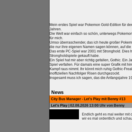
Mein erstes Spiel war Pokemon Gold-Edition für de
Jahren.
Die Welt war einfach so schön, unterwegs Pokemon
für mich.
Umso überraschender, das ich heute großer Pokemon
die nur ihre eigenen Namen sagen können, auf die
Das erste PC-Spiel war 2001 mit Stronghold. Dies h
Strongholdspiele gekauft habe.
Ein Spiel hat mir aber richtig gefallen, Gothic. Ein 
Spiel verfallen. Für damals eine super Grafik mit
Kampf raus nimmt. Ihr könnt mich ruhig Gothic-Frea
inoffiziellen Nachfolger Risen durchgezockt.
Insgesamt muss ich sagen, das die Anfangsjahre 1
News
City Bus Manager - Let's Play mit Benny #13
Let's Play
| 02.08.2026 13:00 Uhr von Benny
Endlich geht es mal weiter mit
wir es mal ordentlich und scha