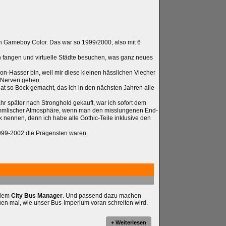
n Gameboy Color. Das war so 1999/2000, also mit 6
 fangen und virtuelle Städte besuchen, was ganz neues
-Hasser bin, weil mir diese kleinen hässlichen Viecher
 Nerven gehen.
at so Bock gemacht, das ich in den nächsten Jahren alle
Jahr später nach Stronghold gekauft, war ich sofort dem
 himmlischer Atmosphäre, wenn man den misslungenen End-
k nennen, denn ich habe alle Gothic-Teile inklusive den
999-2002 die Prägensten waren.
 dem
City Bus Manager
. Und passend dazu machen
uen mal, wie unser Bus-Imperium voran schreiten wird.
+ Weiterlesen