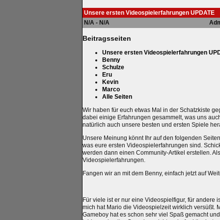
Unsere ersten Videospielerfahrungen UPDATE
N/A - N/A
Adm
Beitragsseiten
Unsere ersten Videospielerfahrungen U
Benny
Schulze
Eru
Kevin
Marco
Alle Seiten
Wir haben für euch etwas Mal in der Schatzkiste g
dabei einige Erfahrungen gesammelt, was uns auch 
natürlich auch unsere besten und ersten Spiele he
Unsere Meinung könnt Ihr auf den folgenden Seiten
was eure ersten Videospielerfahrungen sind. Schick
werden dann einen Community-Artikel erstellen. Also 
Videospielerfahrungen.
Fangen wir an mit dem Benny, einfach jetzt auf Weit
Für viele ist er nur eine Videospielfigur, für andere 
mich hat Mario die Videospielzeit wirklich versüßt.
Gameboy hat es schon sehr viel Spaß gemacht und