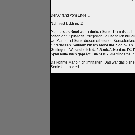
Der Anfang vom Ende…
Nah, just kidding. ;D
Mein erstes Spiel war natürlich Sonic. Damals auf 
schon den Spindash! Auf jeden Fall hatte ich nur ei
wo Mario und Sonic diesen erbitterten Konsolenkrie
hinterlassen. Seitdem bin ich absoluter Sonic-Fan.
Göttingen. Was sehe ich da? Sonic Adventure DX Dir
Spiel hatte mich geprägt. Die Musik, die für damalig
Da konnte Mario nicht mithalten. Das war das bisher
Sonic Unleashed.