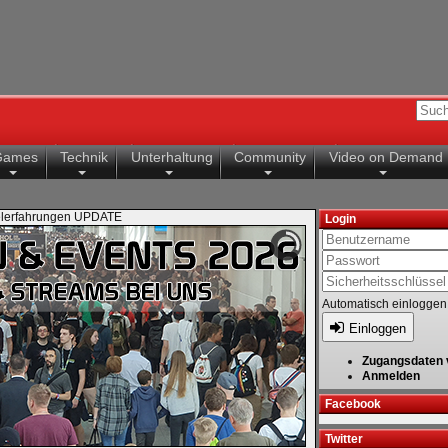
Games
Technik
Unterhaltung
Community
Video on Demand
ielerfahrungen UPDATE
Login
Automatisch einloggen
Einloggen
Zugangsdaten 
Anmelden
Facebook
Twitter