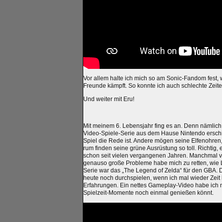
Vor allem halte ich mich so am Sonic-Fandom fest, w
Freunde kämpft. So konnte ich auch schlechte Zeit
Und weiter mit Eru!
Mit meinem 6. Lebensjahr fing es an. Denn nämlich
Video-Spiele-Serie aus dem Hause Nintendo erschi
Spiel die Rede ist. Andere mögen seine Elfenohre
rum finden seine grüne Ausrüstung so toll. Richtig, 
schon seit vielen vergangenen Jahren. Manchmal ver
genauso große Probleme habe mich zu retten, wie Li
Serie war das „The Legend of Zelda“ für den GBA. 
heute noch durchspielen, wenn ich mal wieder Zeit 
Erfahrungen. Ein nettes Gameplay-Video habe ich n
Spielzeit-Momente noch einmal genießen könnt.