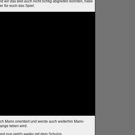
nd wir das Bild auch nicht richtig abgreifen könnten, habe
er für euch das Spiel:
ch Mario orientiert und werde auch weiterhin Mario-
lange leben wird.
und nun geht's weiter mit dem Schulze.