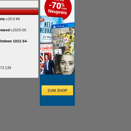
eta
v.20.0 #4
eweed
v.2025-05
indows 10/11 64-
.73.139