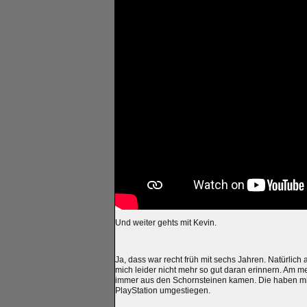
Und weiter gehts mit Kevin.
Ja, dass war recht früh mit sechs Jahren. Natürlich
mich leider nicht mehr so gut daran erinnern. Am m
immer aus den Schornsteinen kamen. Die haben mic
PlayStation umgestiegen.