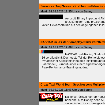
Seaworks: Trap Season - Krabben und Meer im 
Multi
| 02.08.2026 12:35 Uhr von Benny
Aerosoft, Binary Impact und Al
anzukündigen, eine praxisnah
kalten Gewässern und auf den abgelegenen Insel
NASCAR 26 - Erster Gameplay-Trailer veröffentl
Multi
| 02.08.2026 12:00 Uhr von Benny
NASCAR und iRacing Studios ha
26
veröffentlicht. Der neuste Teil der Reihe biete
dynamischer Streckentechnologie, plattformüberg
Fahrmodell, Burnout-Jubel, einem eigenständig
Peak-Performance-Trainingsmodus.
Crazy Taxi: World Tour - Geschlossene Multipla
Multi
| 02.08.2026 11:43 Uhr von Benny
Na ihr verrückten Fahrer! Habt 
nebenbei aufs Handy, denn SEG
stellen indem ihr an dem gesc